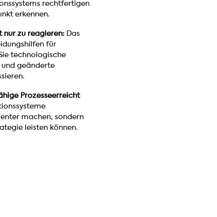
onssystems rechtfertigen
unkt erkennen.
t nur zu reagieren:
Das
idungshilfen für
Sie technologische
 und geänderte
sieren.
hige Prozesseerreicht
tionssysteme
izienter machen, sondern
tegie leisten können.