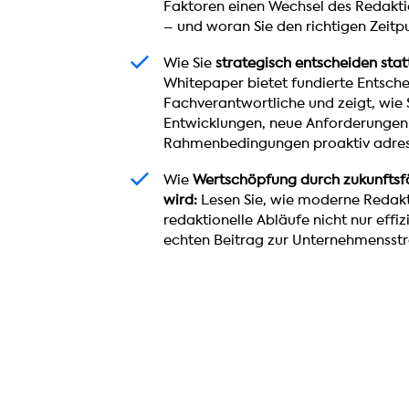
n
Faktoren einen Wechsel des Redakti
n
– und woran Sie den richtigen Zeitp
e
W
Wie Sie
strategisch entscheiden stat
i
i
Whitepaper bietet fundierte Entsche
n
e
Fachverantwortliche und zeigt, wie 
S
S
Entwicklungen, neue Anforderungen
y
i
Rahmenbedingungen proaktiv adres
s
e
t
W
Wie
Wertschöpfung durch zukunftsfä
s
e
i
wird:
Lesen Sie, wie moderne Redak
t
m
e
redaktionelle Abläufe nicht nur eff
r
w
W
echten Beitrag zur Unternehmensstra
a
e
e
t
c
r
e
h
t
g
s
s
i
e
c
s
l
h
c
w
ö
h
i
p
e
r