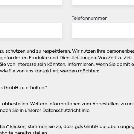
i
r
h
g
e
r
e
a
e
Telefonnummer
P
g
n
r
i
S
o
e
i
z
r
e
e
e
,
 zu schützen und zu respektieren. Wir nutzen Ihre personenb
s
n
w
ngeforderten Produkte und Dienstleistungen. Von Zeit zu Zei
s
:
e
 Sie von Interesse sein könnten, informieren. Wenn Sie damit 
e
D
l
 wie Sie von uns kontaktiert werden möchten:
e
a
c
r
s
h
r
ds GmbH zu erhalten.
*
W
e
e
h
t
i
i
e
t abbestellen. Weitere Informationen zum Abbestellen, zu u
c
t
c
nden Sie in unserer Datenschutzrichtlinie.
h
e
h
t
p
n
w
alten" klicken, stimmen Sie zu, dass gds GmbH die oben an
a
i
i
halte bereitzustellen.
p