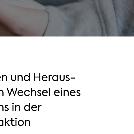
en und Heraus­
m Wechsel eines
s in der
aktion