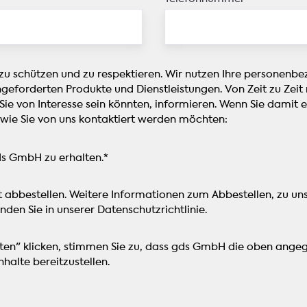
ü
i
m
n
r
e
e
g
E
G
-
s
f
r
t
-
f
u
o
u
 zu schützen und zu respektieren. Wir nutzen Ihre personenb
i
n
-
n
ngeforderten Produkte und Dienstleistungen. Von Zeit zu Zei
z
d
M
d
 Sie von Interesse sein könnten, informieren. Wenn Sie damit 
i
l
a
P
 wie Sie von uns kontaktiert werden möchten:
e
a
r
f
n
g
k
l
z
e
ds GmbH zu erhalten.
*
e
e
,
f
t
g
K
ü
,
t abbestellen. Weitere Informationen zum Abbestellen, zu u
e
o
r
K
nden Sie in unserer Datenschutzrichtlinie.
a
n
S
o
u
s
i
s
f
i
n
alten" klicken, stimmen Sie zu, dass gds GmbH die oben an
t
w
s
g
halte bereitzustellen.
e
a
t
l
n
n
e
e
u
d
n
S