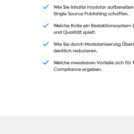
W
Wie Sie Inhalte modular aufbereiten
i
Single Source Publishing schaffen.
e
W
Welche Rolle ein Redaktionssystem (
S
e
und Qualität spielt.
i
l
e
W
Wie Sie durch Modularisierung Übe
c
I
i
deutlich reduzieren.
h
n
e
e
h
W
Welche messbaren Vorteile sich für
S
R
a
e
Compliance ergeben.
i
o
l
l
e
l
t
c
d
l
e
h
u
e
m
e
r
e
o
m
c
i
d
e
h
n
u
s
M
R
l
s
o
e
a
b
d
d
r