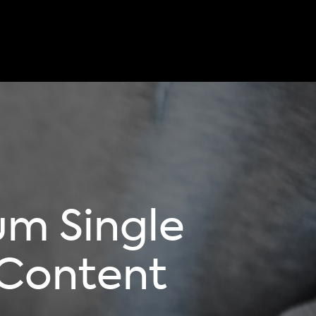
um Single
 Content