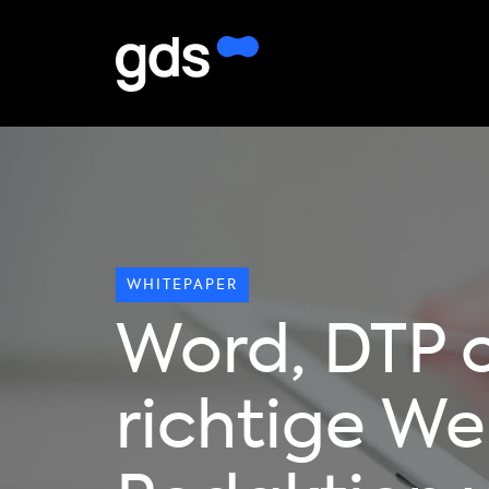
WHITEPAPER
Word, DTP 
richtige We