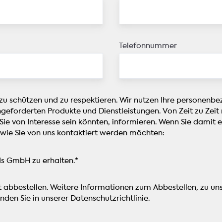
t
d
n
m
f
e
A
s
e
d
n
u
ä
(
e
v
t
t
C
m
i
Telefonnummer
o
z
C
W
e
m
e
M
e
l
a
h
S
g
f
t
a
)
z
a
i
b
j
u
l
 zu schützen und zu respektieren. Wir nutzen Ihre personenb
s
e
e
r
t
ngeforderten Produkte und Dienstleistungen. Von Zeit zu Zei
i
n
w
p
,
 Sie von Interesse sein könnten, informieren. Wenn Sie damit 
e
e
a
M
 wie Sie von uns kontaktiert werden möchten:
r
i
s
e
u
l
s
h
n
ds GmbH zu erhalten.
*
s
e
r
g
s
n
s
l
i
d
t abbestellen. Weitere Informationen zum Abbestellen, zu u
p
a
n
e
nden Sie in unserer Datenschutzrichtlinie.
r
n
n
n
a
g
v
L
c
f