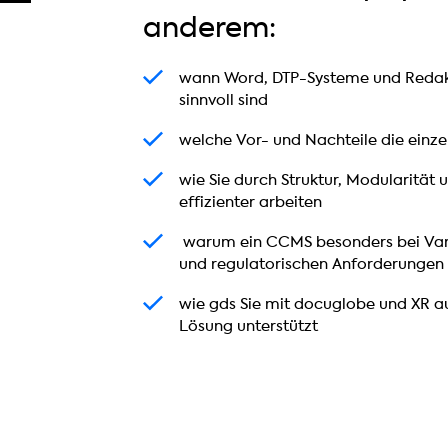
anderem:
w
wann Word, DTP-Systeme und Redak
a
sinnvoll sind
n
w
welche Vor- und Nachteile die einz
n
e
W
w
wie Sie durch Struktur, Modularität 
l
o
i
effizienter arbeiten
c
r
e
h
d
w
warum ein CCMS besonders bei Vari
S
e
,
a
und regulatorischen Anforderungen
i
V
D
r
e
o
T
w
wie gds Sie mit docuglobe und XR 
u
d
r
P
i
Lösung unterstützt
m
u
-
-
e
e
r
u
S
g
i
c
n
y
d
n
h
d
s
s
C
S
N
t
S
C
t
a